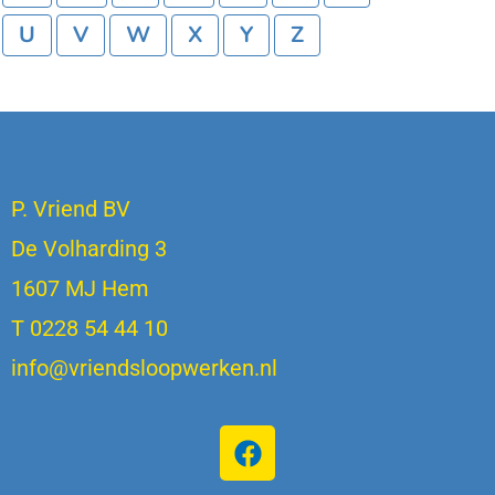
U
V
W
X
Y
Z
P. Vriend BV
De Volharding 3
1607 MJ Hem
T 0228 54 44 10
info@vriendsloopwerken.nl