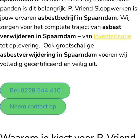
panden is dit belangrijk. P. Vriend Sloopwerken is
jouw ervaren
asbestbedrijf in Spaarndam
. Wij
zorgen voor het complete traject van
asbest
verwijderen in Spaarndam
–
van
inventarisatie
tot oplevering.
. Ook grootschalige
asbestverwijdering in Spaarndam
voeren wij
volledig gecertificeerd en veilig uit.
Bel 0228 544 410
Neem contact op
Waarom je kiest voor P. Vriend