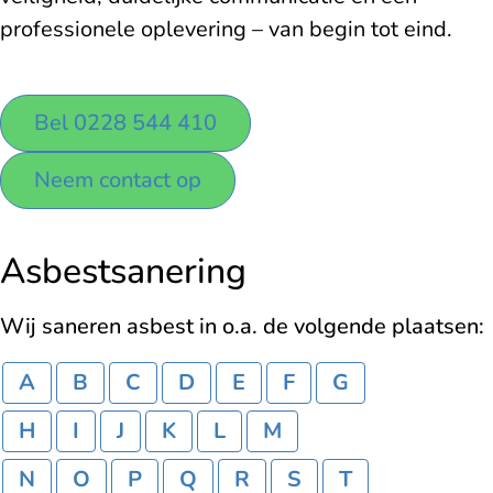
professionele oplevering – van begin tot eind.
Bel 0228 544 410
Neem contact op
Asbestsanering
Wij saneren asbest in o.a. de volgende plaatsen:
A
B
C
D
E
F
G
H
I
J
K
L
M
N
O
P
Q
R
S
T