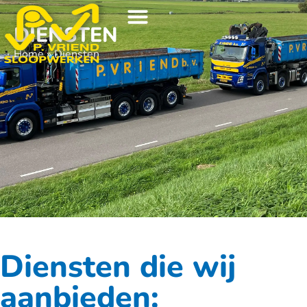
DIENSTEN
Home
»
Diensten
Diensten die wij
aanbieden: