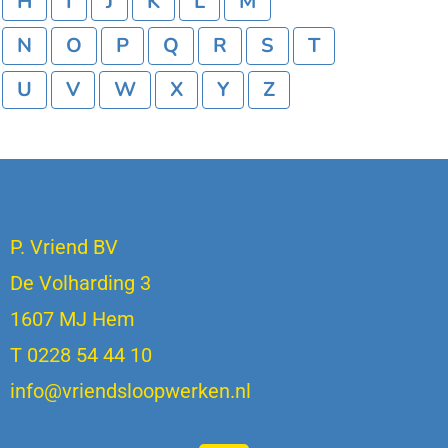
H
I
J
K
L
M
N
O
P
Q
R
S
T
U
V
W
X
Y
Z
P. Vriend BV
De Volharding 3
1607 MJ Hem
T 0228 54 44 10
info@vriendsloopwerken.nl