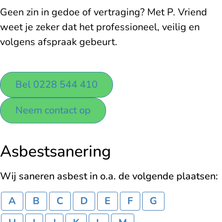
Geen zin in gedoe of vertraging? Met P. Vriend
weet je zeker dat het professioneel, veilig en
volgens afspraak gebeurt.
Bel 0228 544 410
Neem contact op
Asbestsanering
Wij saneren asbest in o.a. de volgende plaatsen:
A
B
C
D
E
F
G