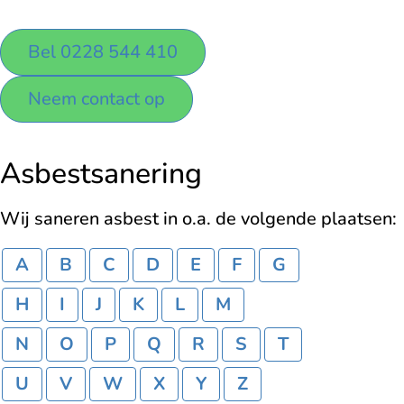
Bel 0228 544 410
Neem contact op
Asbestsanering
Wij saneren asbest in o.a. de volgende plaatsen:
A
B
C
D
E
F
G
H
I
J
K
L
M
N
O
P
Q
R
S
T
U
V
W
X
Y
Z