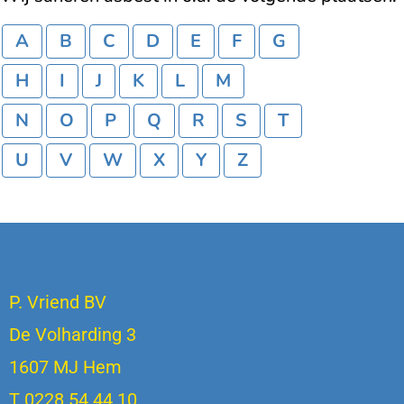
A
B
C
D
E
F
G
H
I
J
K
L
M
N
O
P
Q
R
S
T
U
V
W
X
Y
Z
P. Vriend BV
De Volharding 3
1607 MJ Hem
T 0228 54 44 10