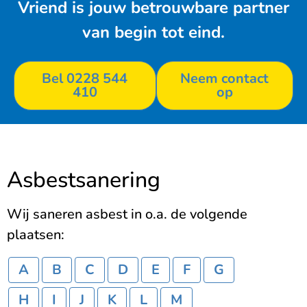
Vriend is jouw betrouwbare partner
van begin tot eind.
Bel 0228 544
Neem contact
410
op
Asbestsanering
Wij saneren asbest in o.a. de volgende
plaatsen:
A
B
C
D
E
F
G
H
I
J
K
L
M