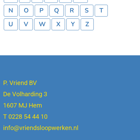
N
O
P
Q
R
S
T
U
V
W
X
Y
Z
P. Vriend BV
De Volharding 3
1607 MJ Hem
T 0228 54 44 10
info@vriendsloopwerken.nl