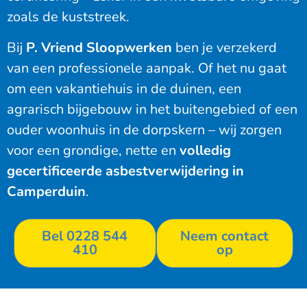
zoals de kuststreek.
Bij
P. Vriend Sloopwerken
ben je verzekerd
van een professionele aanpak. Of het nu gaat
om een vakantiehuis in de duinen, een
agrarisch bijgebouw in het buitengebied of een
ouder woonhuis in de dorpskern – wij zorgen
voor een grondige, nette en
volledig
gecertificeerde asbestverwijdering in
Camperduin
.
Bel 0228 544
Neem contact
410
op