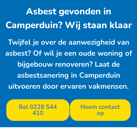
Asbest gevonden in
Camperduin? Wij staan klaar
Twijfel je over de aanwezigheid van
asbest? Of wil je een oude woning of
bijgebouw renoveren? Laat de
asbestsanering in Camperduin
uitvoeren door ervaren vakmensen.
Bel 0228 544
Neem contact
410
op