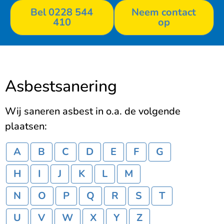
Bel 0228 544
Neem contact
410
op
Asbestsanering
Wij saneren asbest in o.a. de volgende
plaatsen:
A
B
C
D
E
F
G
H
I
J
K
L
M
N
O
P
Q
R
S
T
U
V
W
X
Y
Z