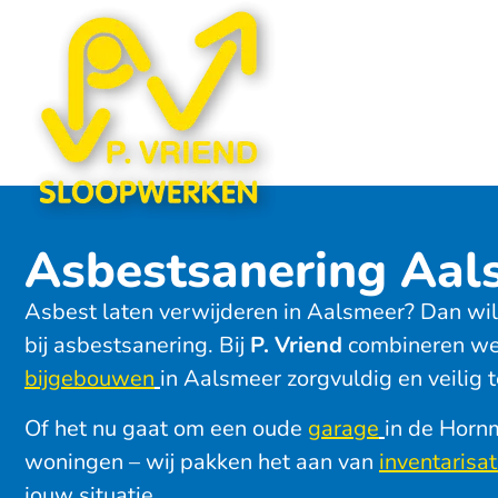
Asbestsanering Aals
Asbest laten verwijderen in Aalsmeer? Dan wil 
bij asbestsanering. Bij
P. Vriend
combineren we 
bijgebouwen
in Aalsmeer zorgvuldig en veilig 
Of het nu gaat om een oude
garage
in de Horn
woningen – wij pakken het aan van
inventarisat
jouw situatie.