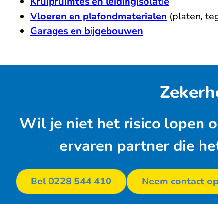
Kruipruimtes en leidingisolatie
Vloeren en plafondmaterialen
(platen, teg
Garages en bijgebouwen
Zekerh
Wil je niet het risico lopen
ervaren partner die he
Bel 0228 544 410
Neem contact o