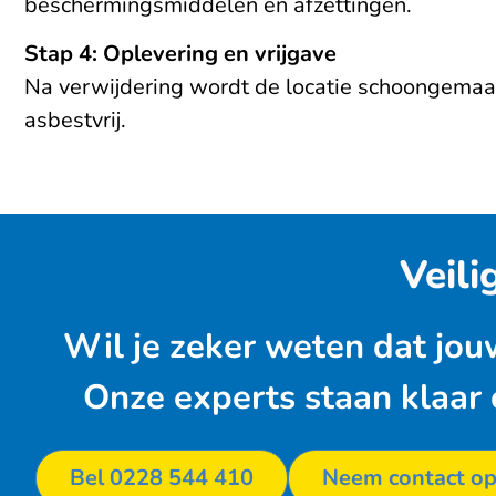
beschermingsmiddelen en afzettingen.
Stap 4: Oplevering en vrijgave
Na verwijdering wordt de locatie schoongemaakt
asbestvrij.
Veili
Wil je zeker weten dat jou
Onze experts staan klaar
Bel 0228 544 410
Neem contact o