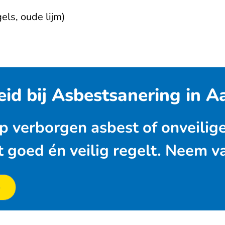
els, oude lijm)
eid bij Asbestsanering in A
 op verborgen asbest of onveilig
t goed én veilig regelt. Neem 
p