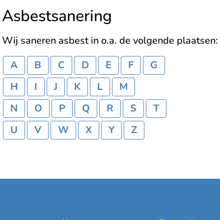
Asbestsanering
Wij saneren asbest in o.a. de volgende plaatsen:
A
B
C
D
E
F
G
H
I
J
K
L
M
N
O
P
Q
R
S
T
U
V
W
X
Y
Z