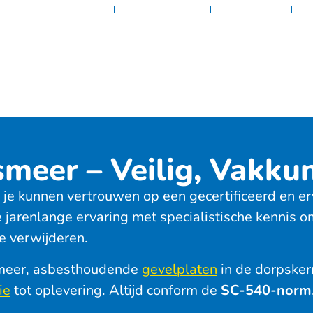
Home
Diensten
Projecten
C
meer – Veilig, Vakku
je kunnen vertrouwen op een gecertificeerd en er
jarenlange ervaring met specialistische kennis o
te verwijderen.
meer, asbesthoudende
gevelplaten
in de dorpsker
ie
tot oplevering. Altijd conform de
SC-540-norm