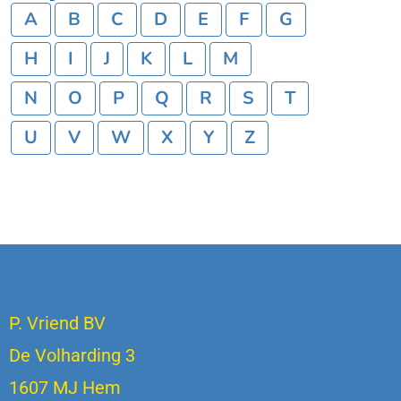
A
B
C
D
E
F
G
H
I
J
K
L
M
N
O
P
Q
R
S
T
U
V
W
X
Y
Z
P. Vriend BV
De Volharding 3
1607 MJ Hem