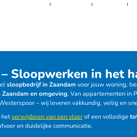
Home
Diensten
Projecten
C
– Sloopwerken in het h
eel
sloopbedrijf in Zaandam
voor jouw woning, bed
n Zaandam en omgeving
. Van appartementen in 
Westerspoor – wij leveren vakkundig, veilig en sn
, het
verwijderen van een vloer
of een volledige
to
nafvoer en duidelijke communicatie.