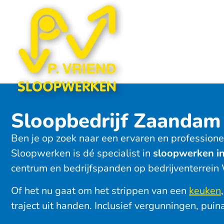
Sloopbedrijf Zaandam 
Ben je op zoek naar een ervaren en profession
Sloopwerken is dé specialist in
sloopwerken i
centrum en bedrijfspanden op bedrijventerrein 
Of het nu gaat om het strippen van een
keuken
traject uit handen. Inclusief vergunningen, pui