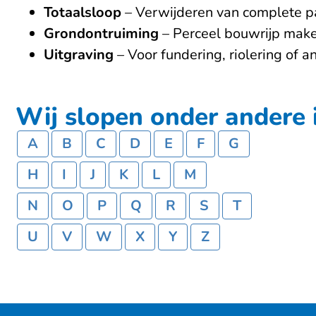
Totaalsloop
– Verwijderen van complete pa
Grondontruiming
– Perceel bouwrijp make
Uitgraving
– Voor fundering, riolering of
Wij slopen onder andere i
A
B
C
D
E
F
G
H
I
J
K
L
M
N
O
P
Q
R
S
T
U
V
W
X
Y
Z