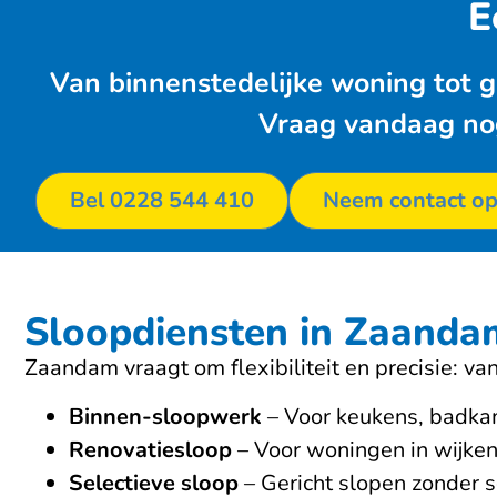
E
Van binnenstedelijke woning tot gr
Vraag vandaag nog 
Bel 0228 544 410
Neem contact o
Sloopdiensten in Zaanda
Zaandam vraagt om flexibiliteit en precisie: va
Binnen-sloopwerk
– Voor keukens, badkam
Renovatiesloop
– Voor woningen in wijke
Selectieve sloop
– Gericht slopen zonder 