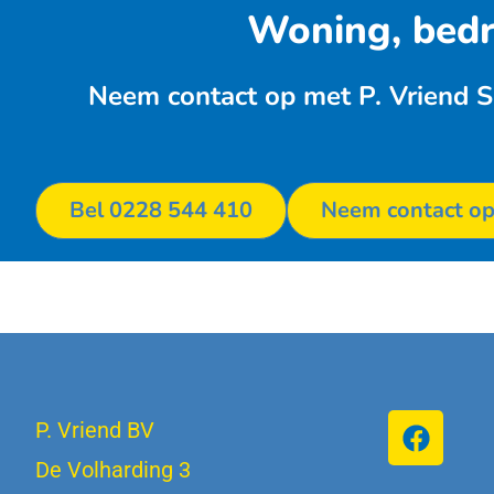
Woning, bedri
Neem contact op met P. Vriend S
Bel 0228 544 410
Neem contact o
P. Vriend BV
De Volharding 3