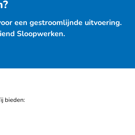
m?
voor een gestroomlijnde uitvoering.
Vriend Sloopwerken.
ij bieden: