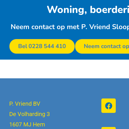
Woning, boerder
Neem contact op met P. Vriend Sloop
Bel 0228 544 410
Neem contact o
P. Vriend BV
De Volharding 3
1607 MJ Hem