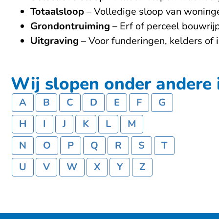
Totaalsloop
– Volledige sloop van woninge
Grondontruiming
– Erf of perceel bouwrij
Uitgraving
– Voor funderingen, kelders of i
Wij slopen onder andere i
A
B
C
D
E
F
G
H
I
J
K
L
M
N
O
P
Q
R
S
T
U
V
W
X
Y
Z