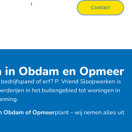
ertificaten
Over Ons
Contact
n in Obdam en Opmeer
bedrijfspand of erf? P. Vriend Sloopwerken is
oerderijen in het buitengebied tot woningen in
anning.
 in Obdam of Opmeer
plant – wij nemen alles uit