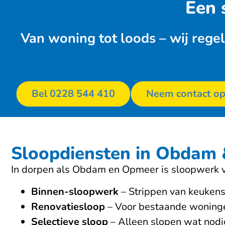
Een 
Van woning tot loods – wij regel
Bel 0228 544 410
Neem contact o
Sloopdiensten in Obdam
In dorpen als Obdam en Opmeer is sloopwerk va
Binnen-sloopwerk
– Strippen van keukens
Renovatiesloop
– Voor bestaande woningen
Selectieve sloop
– Alleen slopen wat nodig