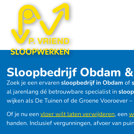
Sloopbedrijf Obdam 
Zoek je een ervaren
sloopbedrijf in Obdam
of
al jarenlang dé betrouwbare specialist in
sloo
wijken als De Tuinen of de Groene Vooroever – 
Of je nu een
vloer wilt laten verwijderen
, een
w
handen. Inclusief vergunningen, afvoer van puin