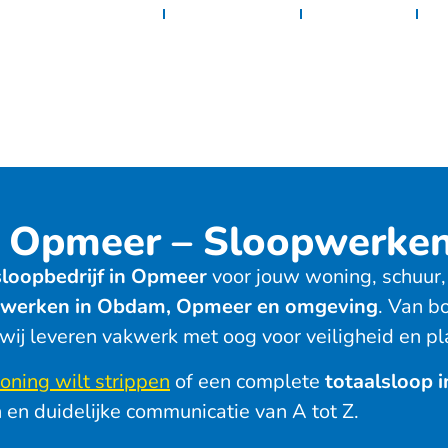
Home
Diensten
Projecten
C
& Opmeer – Sloopwerke
sloopbedrijf in Opmeer
voor jouw woning, schuur, 
pwerken in Obdam, Opmeer en omgeving
. Van b
wij leveren vakwerk met oog voor veiligheid en pl
oning wilt strippen
of een complete
totaalsloop
 en duidelijke communicatie van A tot Z.