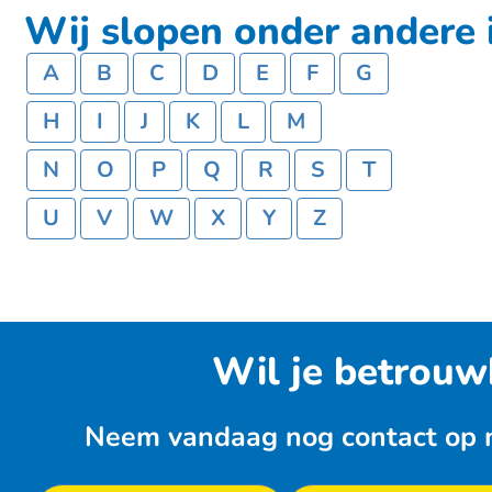
Wij slopen onder andere i
A
B
C
D
E
F
G
H
I
J
K
L
M
N
O
P
Q
R
S
T
U
V
W
X
Y
Z
Wil je betrouw
Neem vandaag nog contact op me