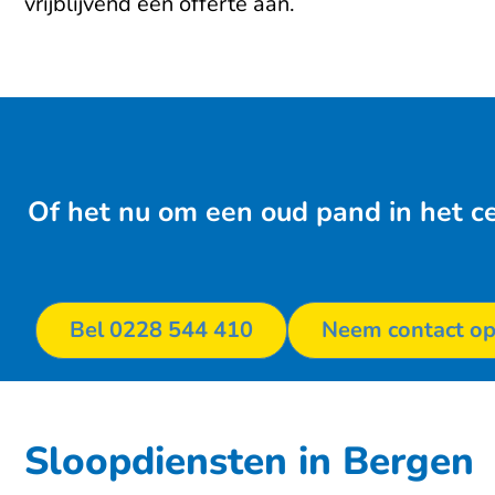
vrijblijvend een offerte aan.
Of het nu om een oud pand in het ce
Bel 0228 544 410
Neem contact o
Sloopdiensten in Bergen