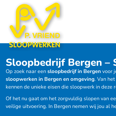
Sloopbedrijf Bergen –
Op zoek naar een
sloopbedrijf in Bergen
voor j
sloopwerken in Bergen en omgeving
. Van he
kennen de unieke eisen die sloopwerk in deze 
Of het nu gaat om het zorgvuldig slopen van e
veilige uitvoering. In Bergen nemen wij jou al 