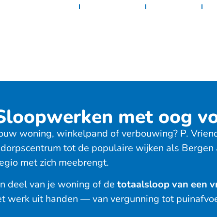
Home
Diensten
Projecten
C
 Sloopwerken met oog vo
ouw woning, winkelpand of verbouwing? P. Vriend 
t dorpscentrum tot de populaire wijken als Berge
regio met zich meebrengt.
en deel van je woning of de
totaalsloop van een vr
het werk uit handen — van vergunning tot puinafvoe