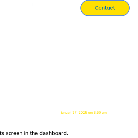
ertificaten
Over Ons
Contact
januari 27, 2025 om 8:50 am
ts screen in the dashboard.