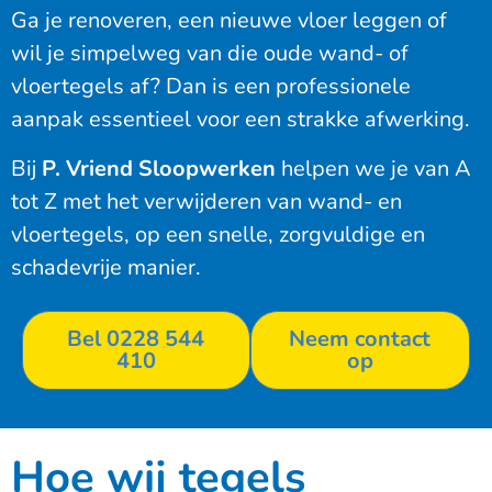
Ga je renoveren, een nieuwe vloer leggen of
wil je simpelweg van die oude wand- of
vloertegels af? Dan is een professionele
aanpak essentieel voor een strakke afwerking.
Bij
P. Vriend Sloopwerken
helpen we je van A
tot Z met het verwijderen van wand- en
vloertegels, op een snelle, zorgvuldige en
schadevrije manier.
Bel 0228 544
Neem contact
410
op
Hoe wij tegels