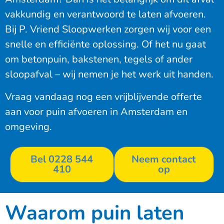
vakkundig en verantwoord te laten afvoeren.
Bij P. Vriend Sloopwerken zorgen wij voor een
snelle en efficiënte oplossing. Of het nu gaat
om betonpuin, bakstenen, tegels of ander
sloopafval – wij nemen je het werk uit handen.
Vraag vandaag nog een vrijblijvende offerte
aan voor puin afvoeren in Amsterdam en
omgeving.
Bel 0228 544
Neem contact
410
op
Waarom puin laten