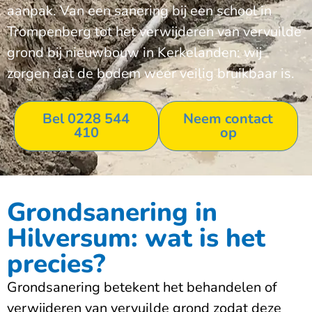
aanpak. Van een sanering bij een school in
Trompenberg tot het verwijderen van vervuilde
grond bij nieuwbouw in Kerkelanden: wij
zorgen dat de bodem weer veilig bruikbaar is.
Bel 0228 544
Neem contact
410
op
Grondsanering in
Hilversum: wat is het
precies?
Grondsanering betekent het behandelen of
verwijderen van vervuilde grond zodat deze