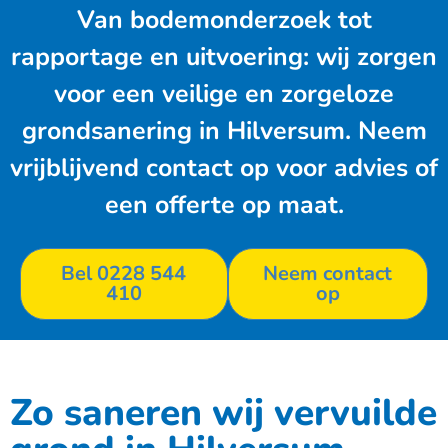
Van bodemonderzoek tot
rapportage en uitvoering: wij zorgen
voor een veilige en zorgeloze
grondsanering in Hilversum. Neem
vrijblijvend contact op voor advies of
een offerte op maat.
Bel 0228 544
Neem contact
410
op
Zo saneren wij vervuilde