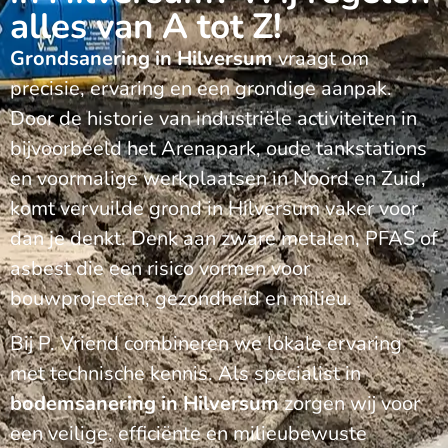
alles van A tot Z!
Grondsanering in Hilversum
vraagt om
precisie, ervaring en een grondige aanpak.
Door de historie van industriële activiteiten in
bijvoorbeeld het Arenapark, oude tankstations
en voormalige werkplaatsen in Noord en Zuid,
komt vervuilde grond in Hilversum vaker voor
dan je denkt. Denk aan zware metalen, PFAS of
asbest die een risico vormen voor
bouwprojecten, gezondheid en milieu.
Bij P. Vriend combineren we lokale ervaring
met technische kennis. Als specialist in
bodemsanering in Hilversum
zorgen wij voor
een veilige, efficiënte en milieubewuste