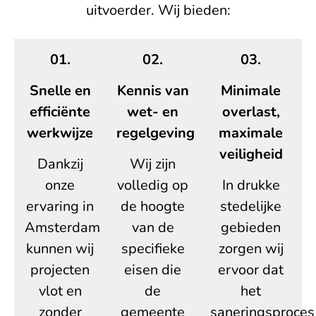
uitvoerder. Wij bieden:
01.
02.
03.
Snelle en
Kennis van
Minimale
efficiënte
wet- en
overlast,
werkwijze
regelgeving
maximale
veiligheid
Dankzij
Wij zijn
onze
volledig op
In drukke
ervaring in
de hoogte
stedelijke
Amsterdam
van de
gebieden
kunnen wij
specifieke
zorgen wij
projecten
eisen die
ervoor dat
vlot en
de
het
zonder
gemeente
saneringsproces