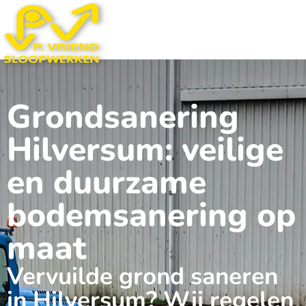
Grondsanering
Hilversum: veilige
en duurzame
bodemsanering op
maat
Vervuilde grond saneren
in Hilversum? Wij regelen