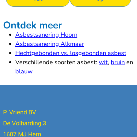
Ontdek meer
Asbestsanering Hoorn
Asbestsanering Alkmaar
Hechtgebonden vs. losgebonden asbest
Verschillende soorten asbest:
wit
,
bruin
en
blauw
P. Vriend BV
De Volharding 3
1607 MJ Hem